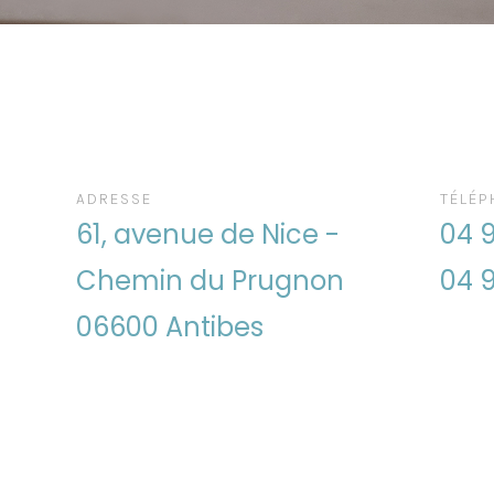
isque infectieux
ADRESSE
TÉLÉP
61, avenue de Nice -
04 9
Chemin du Prugnon
04 9
06600 Antibes