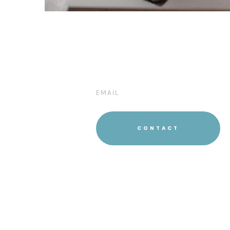
locaux, nous évaluerons avec vous le r
encouru par votre chien.
EMAIL
CONTACT