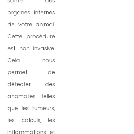
santé des
médecine
organes internes
vétérinaire,
de votre animal
.
n'hésitez pas à
Cette procédure
nous contacter.
est non invasive.
Cela nous
C
lin
ique
permet de
Vétérinaire
détecter des
Fabella
anomalies telles
61, avenue de
que les tumeurs,
Nice
les
calculs, les
chemin du
inflammations et