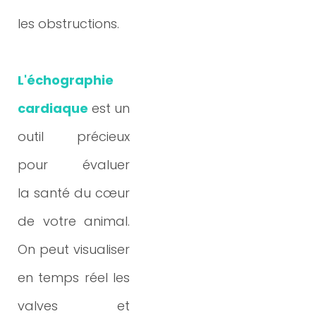
Prugnon
les obstructions.
06600 ANTIBES
04 93 67 61 61
L'échographie
04 93 74 62 63
cardiaque
est un
outil précieux
pour évaluer
la
santé du cœur
de votre animal.
On peut visualiser
en temps réel les
valves et