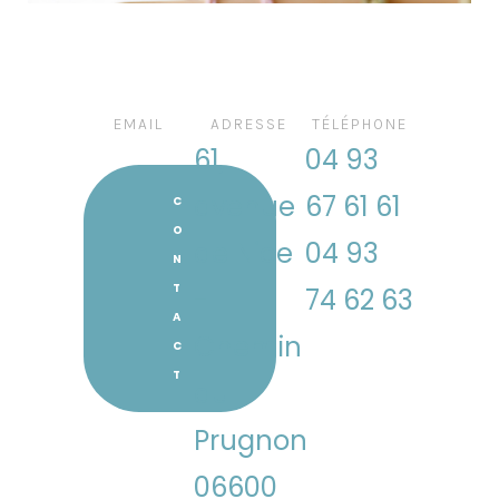
EMAIL
ADRESSE
TÉLÉPHONE
61,
04 93
avenue
67 61 61
C
O
de Nice
04 93
N
T
-
74 62 63
A
Chemin
C
T
du
Prugnon
06600