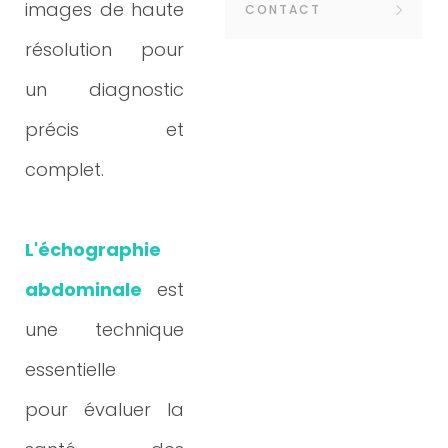
images de haute
CONTACT
résolution
pour
un diagnostic
Pour planifier un
précis et
examen
complet.
échographique
pour votre
L'échographie
animal ou pour
abdominale
est
toute autre
une technique
question
essentielle
concernant nos
pour
évaluer la
services de